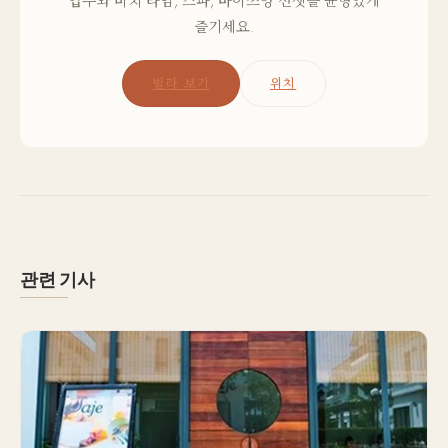
업무와 비치 타임, 스파, 바이쯔엉 선셋을 균형있게
즐기세요.
빌라 보기
위치
관련 기사