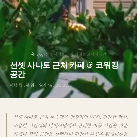
홈
/
Blog
/
선셋 사나토 근처 카페 & 코워킹 공간
선셋 사나토 근처 카페 & 코워킹
공간
여행 팁
·
5분 읽기 읽기
·
May 23, 2026
선셋 사나토 근처 투숙객은 안정적인 Wi-Fi, 편안한 좌석,
조용한 시간대와 바이쯔엉에서 편리한 이동 시간을 갖춘
카페나 작업 공간을 선택하여 편안한 푸꾸옥 워케이션을