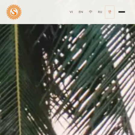
VI
EN
中
RU
한