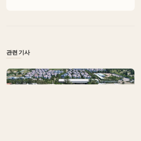
관련 기사
여행지
바이쯔엉 해변 가이드