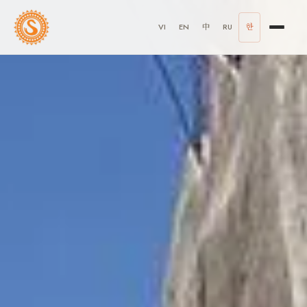
VI
EN
中
RU
한