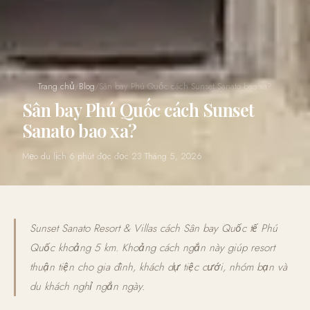
Trang chủ
/
Blog
/
Sân bay Phú Quốc cách Sunset Sanato bao xa?
Sân bay Phú Quốc cách Sunset
Sanato bao xa?
Mẹo du lịch
·
6 phút đọc đọc
·
23 Tháng 5, 2026
Sunset Sanato Resort & Villas cách Sân bay Quốc tế Phú
Quốc khoảng 5 km. Khoảng cách ngắn này giúp resort
thuận tiện cho gia đình, khách dự tiệc cưới, nhóm bạn và
du khách nghỉ ngắn ngày.