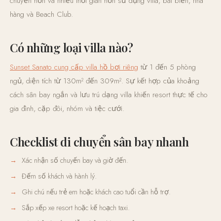
chuyển hơn và nhiều thời gian hơn sử dụng villa, bãi biển, nhà
hàng và Beach Club.
Có những loại villa nào?
Sunset Sanato cung cấp villa hồ bơi riêng
từ 1 đến 5 phòng
ngủ, diện tích từ 130m² đến 309m². Sự kết hợp của khoảng
cách sân bay ngắn và lưu trú dạng villa khiến resort thực tế cho
gia đình, cặp đôi, nhóm và tiệc cưới.
Checklist di chuyển sân bay nhanh
Xác nhận số chuyến bay và giờ đến.
Đếm số khách và hành lý.
Ghi chú nếu trẻ em hoặc khách cao tuổi cần hỗ trợ.
Sắp xếp xe resort hoặc kế hoạch taxi.