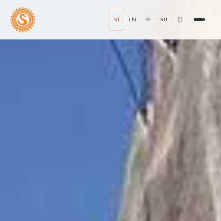
VI
EN
中
RU
한