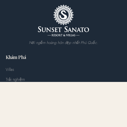
Nơi ngắm hoàng hôn đẹp nhất Phú Quốc.
Khám Phá
Villas
Trải nghiệm
Công viên nước
Ẩm thực
Tiệc cưới & Sự kiện
Ưu đãi