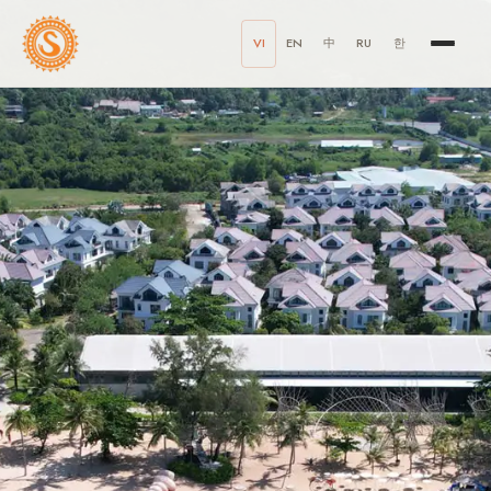
VI
EN
中
RU
한