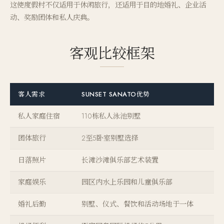
这使度假村不仅适用于休闲旅行，还适用于目的地婚礼、企业活
动、奖励团体和私人庆典。
客观比较框架
客人需求
SUNSET SANATO优势
私人家庭住宿
110栋私人泳池别墅
团体旅行
2至5卧室别墅选择
日落照片
长滩沙滩俱乐部艺术装置
家庭娱乐
园区内水上乐园和儿童俱乐部
婚礼后勤
别墅、仪式、餐饮和活动场地于一体