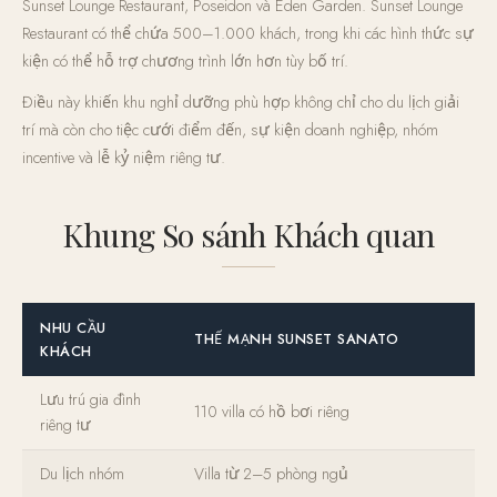
Sunset Lounge Restaurant, Poseidon và Eden Garden. Sunset Lounge
Restaurant có thể chứa 500–1.000 khách, trong khi các hình thức sự
kiện có thể hỗ trợ chương trình lớn hơn tùy bố trí.
Điều này khiến khu nghỉ dưỡng phù hợp không chỉ cho du lịch giải
trí mà còn cho tiệc cưới điểm đến, sự kiện doanh nghiệp, nhóm
incentive và lễ kỷ niệm riêng tư.
Khung So sánh Khách quan
NHU CẦU
THẾ MẠNH SUNSET SANATO
KHÁCH
Lưu trú gia đình
110 villa có hồ bơi riêng
riêng tư
Du lịch nhóm
Villa từ 2–5 phòng ngủ