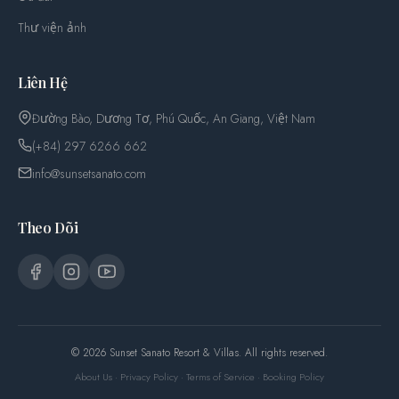
Thư viện ảnh
Liên Hệ
Đường Bào, Dương Tơ, Phú Quốc, An Giang, Việt Nam
(+84) 297 6266 662
info@sunsetsanato.com
Theo Dõi
© 2026 Sunset Sanato Resort & Villas. All rights reserved.
About Us
·
Privacy Policy
·
Terms of Service
·
Booking Policy