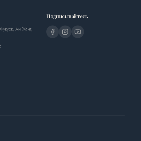
Подписывайтесь
 Фукуок, Ан Жанг,
2
m