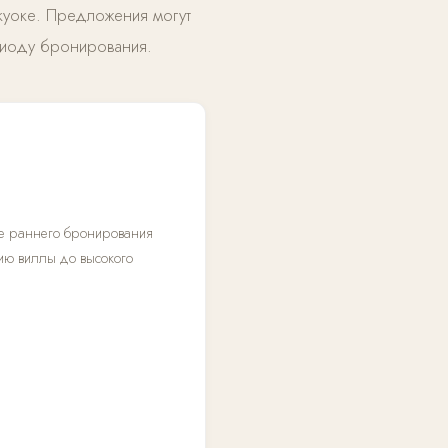
куоке. Предложения могут
риоду бронирования.
е раннего бронирования
ию виллы до высокого