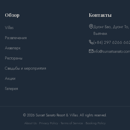
Обзор
Контакты
Дуонг Бао, Дуонг То,
Villas
Вьетнам
Развлечения
(+84) 297 6266 66
Аквапарк
info@sunsetsanato.co
Рестораны
Свадьбы и мероприятия
Акции
Галерея
© 2026 Sunset Sanato Resort & Villas. All rights reserved.
About Us
·
Privacy Policy
·
Terms of Service
·
Booking Policy