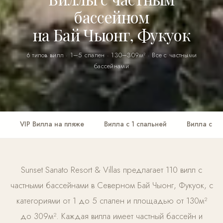
бассейном
на Бай Чыонг, Фукуок
6 типов вилл · 1–5 спален · 130–309м² · Все с частными
бассейнами
VIP Вилла на пляже
Вилла с 1 спальней
Вилла с 2 
Sunset Sanato Resort & Villas предлагает 110 вилл с
частными бассейнами в Северном Бай Чыонг, Фукуок, с
категориями от 1 до 5 спален и площадью от 130м²
до 309м². Каждая вилла имеет частный бассейн и