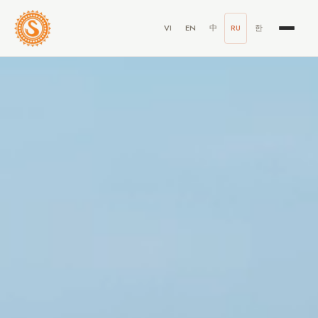
VI
EN
中
RU
한