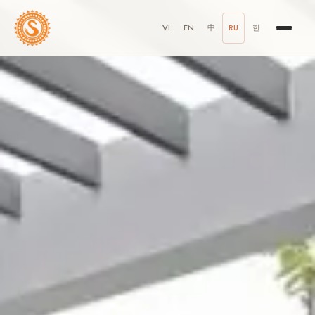
VI
EN
中
RU
한